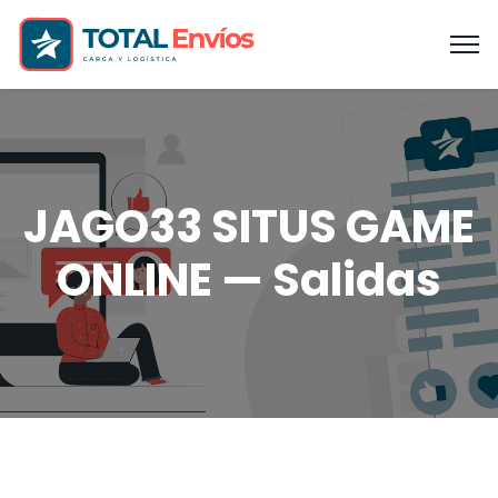
JAGO33 SITUS GAME
ONLINE — Salidas