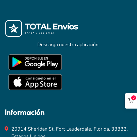
Descarga nuestra aplicación:
0
Información
20914 Sheridan St, Fort Lauderdale, Florida, 33332.
Estados Unidos.