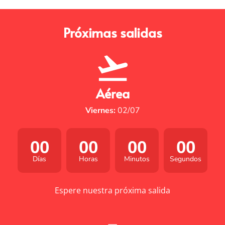
Próximas salidas
Aérea
Viernes:
02/07
00
00
00
00
Días
Horas
Minutos
Segundos
Espere nuestra próxima salida