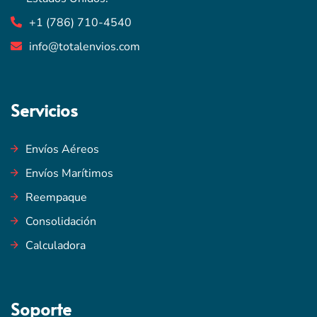
+1 (786) 710-4540
info@totalenvios.com
Servicios
Envíos Aéreos
Envíos Marítimos
Reempaque
Consolidación
Calculadora
Soporte